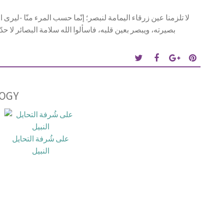
لا تلزمنا عين زرقاء اليمامة لنبصر؛ إنّما حسب المرء منّا -لي
بصيرته، ويبصر بعين قلبه، فاسألوا الله سلامة البصائر لا حدّة
OGY
على شُرفة التحايل
النبيل