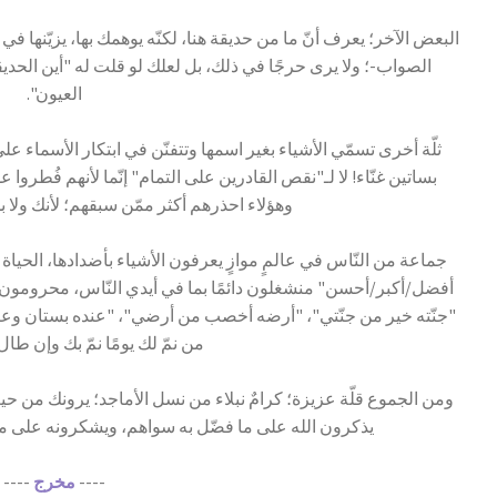
البعض الآخر؛ يعرف أنّ ما من حديقة هنا، لكنّه يوهمك بها، يزيّنها ف
الصواب-؛ ولا يرى حرجًا في ذلك، بل لعلك لو قلت له "أين الحدي
العيون".
ثلّة أخرى تسمّي الأشياء بغير اسمها وتتفنّن في ابتكار الأسماء على
بساتين غنّاء! لا لـ"نقص القادرين على التمام" إنّما لأنهم فُطروا 
وهؤلاء احذرهم أكثر ممّن سبقهم؛ لأنك ولا بد
جماعة من النّاس في عالمٍ موازٍ يعرفون الأشياء بأضدادها، الحيا
أفضل/أكبر/أحسن" منشغلون دائمًا بما في أيدي النّاس، محرومون م
"جنّته خير من جنّتي"، "أرضه أخصب من أرضي"، "عنده بستان وعندي
من نمّ لك يومًا نمّ بك وإن طال
ومن الجموع قلّة عزيزة؛ كرامٌ نبلاء من نسل الأماجد؛ يرونك من حيث 
يذكرون الله على ما فضّل به سواهم، ويشكرونه على ما آتا
----
مخرج
----