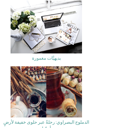
بديهيَّات مغمورة
الدملوج البصراوي: رحلةٌ عبر حلوى خفيفة لأرضٍ