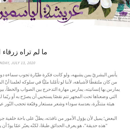
ما لم تراه زرقاء ا
DAY, JULY 13, 2020
يأنس البشريّ بمن يشبهه، ولو كانت فكرة طيّارة تجوب سماءه دون أن
من كان ملتقطًا لأشباهه، لأننا لو تأمّلنا مليًّا في سلوكه لعلمنا أنّ ا
يمارس بها إنسانيته، يمارس مهارة التدحرج بين الصواب والخطأ، بي
التي وضعناها تحت المجهر تتم نقصًا يستحيي أن يصرّح به أو ربّما ل
هيئة متنكّرة، بعدسة سوداء وشعر مستعار وقبّعة تحجب النّور 
البعض؛ يميل لأن يؤول الأمور من نافذته، يطلّ على باحة خلفية ج
"هذه حديقة"، هو يعرف الحدائق طبعًا، لكنّه يعبّر عمّا يودّ أن