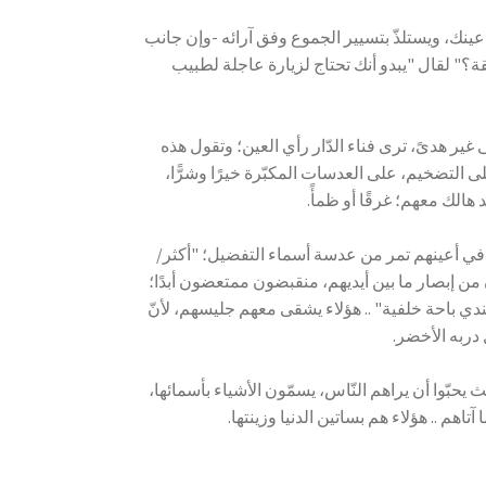
ي عينك، ويستلذّ بتسيير الجموع وفق آرائه -وإن جانب
قة؟" لقال "يبدو أنك تحتاج لزيارة عاجلة لطبيب
 غير هدىً، ترى فناء الدّار رأي العين؛ وتقول هذه
على التضخيم، على العدسات المكبّرة خيرًا وشرًّا،
 هالك معهم؛ غرقًا أو ظمأً.
ة في أعينهم تمر من عدسة أسماء التفضيل؛ "أكثر/
ن إبصار ما بين أيديهم، منقبضون ممتعضون أبدًا؛
 باحة خلفية" .. هؤلاء يشقى معهم جليسهم، لأنّ
 دربه الأخضر.
يحبّوا أن يراهم النّاس، يسمّون الأشياء بأسمائها،
هم .. هؤلاء هم بساتين الدنيا وزينتها.