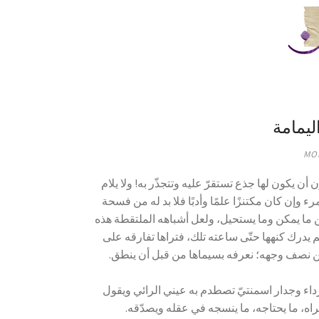
ليمامة
MON
 يكون لها جذع تستقرّ عليه وتتجذّر به! ولا يلام
لمرء وإن كان مكتنزًا علمًا وأدبًا فلا بد له من فسحة
ن ما يمكن وما يستحيل، ولعل أشباهه الملتقطة هذه
م يدرك كنهها حتّى ساعته تلك، فتراها تفارقه على
عن نصف وجهه؛ نعرفه بسيماها من قبل أن ينطق.
رداء وجدار اسمنتيّ تصطدم به عيني الرائي ويقول
 يراه، ما يحتاجه، ما ينسجه في عقله ويصدّقه.